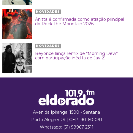
NOVIDADES
Anitta é confirmada como atração principal
do Rock The Mountain 2026
NOVIDADES
Beyoncé lança remix de “Morning Dew”
com participação inédita de Jay-Z
Avenida Ipiranga, 1500 - Santana
Porto Alegre/RS | CEP: 90160-091
Whatsapp:
(51) 99967-2311