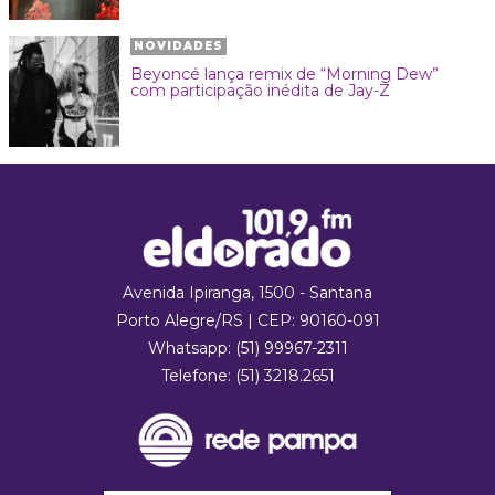
NOVIDADES
Beyoncé lança remix de “Morning Dew”
com participação inédita de Jay-Z
Avenida Ipiranga, 1500 - Santana
Porto Alegre/RS | CEP: 90160-091
Whatsapp:
(51) 99967-2311
Telefone: (51) 3218.2651